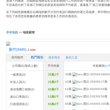
透過下列圖表，您能輕鬆地將知名企業各個熱門工作的待遇一覽無遺！依循公司名稱
不但為您分析了各個工作職位的薪資高低標和平均薪資，還蒐集了“員工快樂指數
在下列綠色橫條圖左右兩端的數字分別代表該行職稱的待遇之高低標，而中間白
別忘了依照您有興趣的產業別搜尋更多工作的待遇資訊。
所有地區
>>
地區薪情
新竹(9485)
2 new
熱門報告
排列順序:
最多報告
最高工資
公司職位(發表人數)
平均年薪
年薪圖表(
台
49萬
一級專員(3)
59萬2千
24萬
27萬
外送人員(1)
26萬0千
62萬
69萬
資深電機工程師(1)
66萬0千
49萬
56萬
進出口專員(1)
53萬0千
88萬
100萬
行政課課長(1)
94萬4千