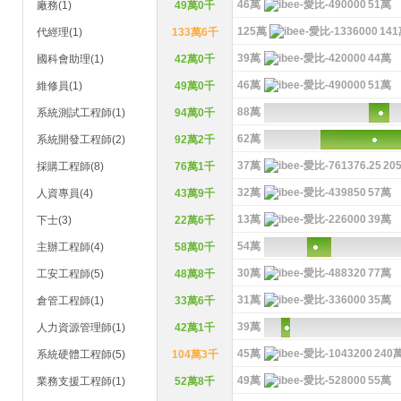
46萬
51萬
廠務(1)
49萬0千
125萬
14
代經理(1)
133萬6千
39萬
44萬
國科會助理(1)
42萬0千
46萬
51萬
維修員(1)
49萬0千
88萬
系統測試工程師(1)
94萬0千
62萬
系統開發工程師(2)
92萬2千
37萬
20
採購工程師(8)
76萬1千
32萬
57萬
人資專員(4)
43萬9千
13萬
39萬
下士(3)
22萬6千
54萬
主辦工程師(4)
58萬0千
30萬
77萬
工安工程師(5)
48萬8千
31萬
35萬
倉管工程師(1)
33萬6千
39萬
人力資源管理師(1)
42萬1千
45萬
240
系統硬體工程師(5)
104萬3千
49萬
55萬
業務支援工程師(1)
52萬8千