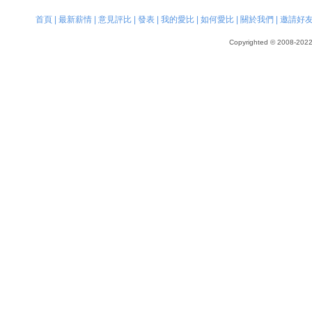
首頁
|
最新薪情
|
意見評比
|
發表
|
我的愛比
|
如何愛比
|
關於我們
|
邀請好
Copyrighted © 2008-2022, 