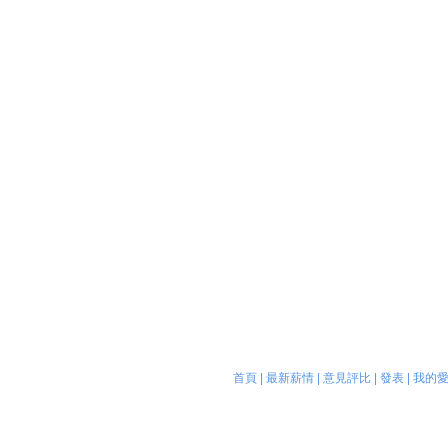
首頁
|
最新薪情
|
意見評比
|
發表
|
我的