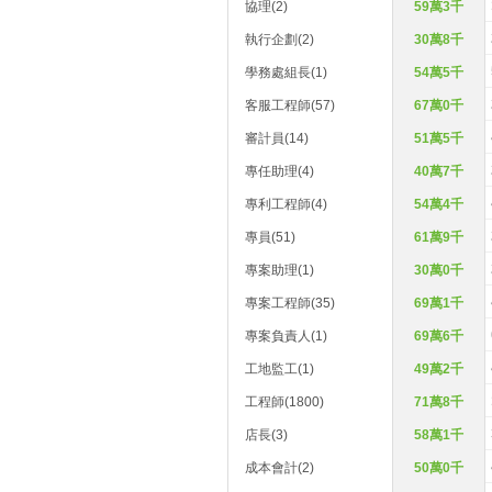
協理(2)
59萬3千
執行企劃(2)
30萬8千
學務處組長(1)
54萬5千
客服工程師(57)
67萬0千
審計員(14)
51萬5千
專任助理(4)
40萬7千
專利工程師(4)
54萬4千
專員(51)
61萬9千
專案助理(1)
30萬0千
專案工程師(35)
69萬1千
專案負責人(1)
69萬6千
工地監工(1)
49萬2千
工程師(1800)
71萬8千
店長(3)
58萬1千
成本會計(2)
50萬0千