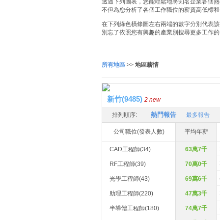
透過下列圖表，您能輕鬆地將知名企業各個熱門
不但為您分析了各個工作職位的薪資高低標和
在下列綠色橫條圖左右兩端的數字分別代表該
別忘了依照您有興趣的產業別搜尋更多工作的
所有地區
>>
地區薪情
新竹(9485)
2 new
熱門報告
排列順序:
最多報告
公司職位(發表人數)
平均年薪
CAD工程師(34)
63萬7千
RF工程師(39)
70萬0千
光學工程師(43)
69萬6千
助理工程師(220)
47萬3千
半導體工程師(180)
74萬7千