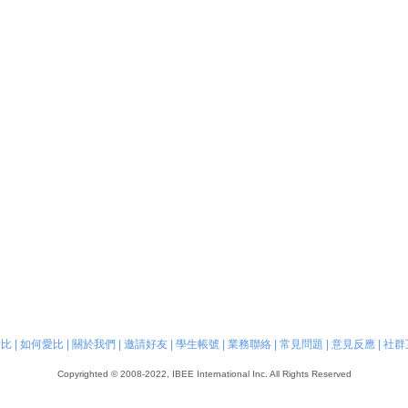
愛比
|
如何愛比
|
關於我們
|
邀請好友
|
學生帳號
|
業務聯絡
|
常見問題
|
意見反應
|
社群
Copyrighted © 2008-2022, IBEE International Inc. All Rights Reserved