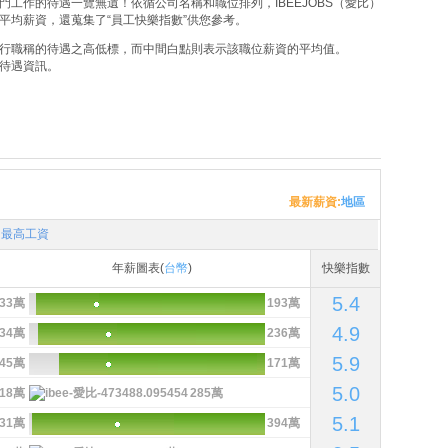
工作的待遇一覽無遺！依循公司名稱和職位排列，IBEEJOBS（愛比）
平均薪資，還蒐集了“員工快樂指數”供您參考。
行職稱的待遇之高低標，而中間白點則表示該職位薪資的平均值。
待遇資訊。
最新薪資:
地區
最高工資
年薪圖表(
台幣
)
快樂指數
5.4
33萬
193萬
4.9
34萬
236萬
5.9
45萬
171萬
5.0
18萬
285萬
5.1
31萬
394萬