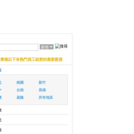
上掌握以下各熱門員工組群的最新薪資
區
北
桃園
新竹
中
台南
高雄
蘭
基隆
所有地區
業
司
校