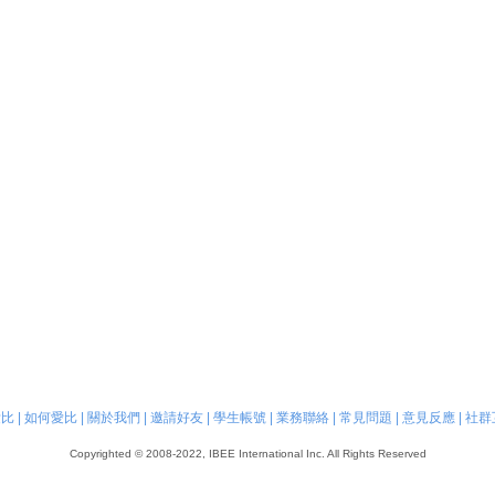
愛比
|
如何愛比
|
關於我們
|
邀請好友
|
學生帳號
|
業務聯絡
|
常見問題
|
意見反應
|
社群
Copyrighted © 2008-2022, IBEE International Inc. All Rights Reserved