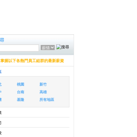
上掌握以下各熱門員工組群的最新薪資
區
北
桃園
新竹
中
台南
高雄
蘭
基隆
所有地區
業
司
校