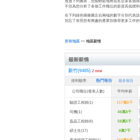
透過下列圖表，您能輕鬆地將知名企業各個熱門
不但為您分析了各個工作職位的薪資高低標和
在下列綠色橫條圖左右兩端的數字分別代表該
別忘了依照您有興趣的產業別搜尋更多工作的
所有地區
>>
地區薪情
新竹(9485)
2 new
熱門報告
排列順序:
最多報告
公司職位(發表人數)
平均年薪
驗證工程師(1)
117萬6千
司機(1)
46萬8千
磊晶工程師(6)
58萬5千
碩士生(17)
9萬7千