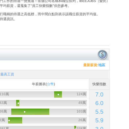
工作的待遇一覽無遺！依循公司名稱和職位排列，IBEEJOBS（愛比）
平均薪資，還蒐集了“員工快樂指數”供您參考。
行職稱的待遇之高低標，而中間白點則表示該職位薪資的平均值。
待遇資訊。
最新薪資:
地區
最高工資
年薪圖表(
台幣
)
快樂指數
7.0
110萬
124萬
6.0
43萬
49萬
5.5
36萬
103萬
5.9
2萬
26萬
291萬
328萬