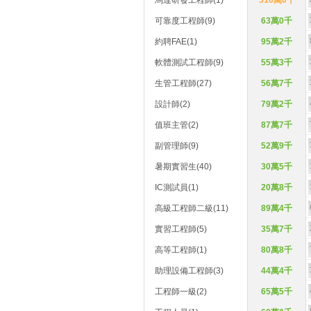
馬達研發工程師(1)
310萬0千
可靠度工程師(9)
63萬0千
約聘FAE(1)
95萬2千
軟體測試工程師(9)
55萬3千
生管工程師(27)
56萬7千
設計師(2)
79萬2千
值班主管(2)
87萬7千
副管理師(9)
52萬9千
暑期實習生(40)
30萬5千
IC測試員(1)
20萬8千
高級工程師二級(11)
89萬4千
實習工程師(5)
35萬7千
高等工程師(1)
80萬8千
助理設備工程師(3)
44萬4千
工程師一級(2)
65萬5千