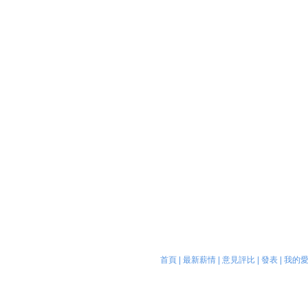
首頁
|
最新薪情
|
意見評比
|
發表
|
我的