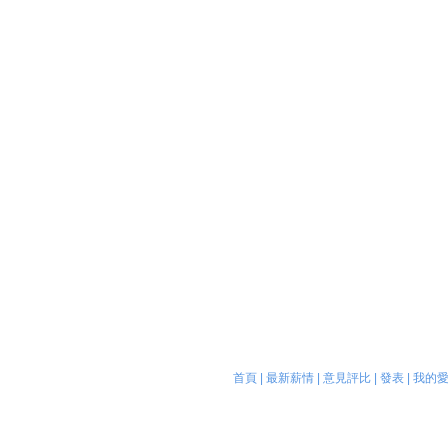
首頁
|
最新薪情
|
意見評比
|
發表
|
我的