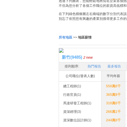
透過下列圖表，您能輕鬆地將知名企業各個熱門
不但為您分析了各個工作職位的薪資高低標和
在下列綠色橫條圖左右兩端的數字分別代表該
別忘了依照您有興趣的產業別搜尋更多工作的
所有地區
>>
地區薪情
新竹(9485)
2 new
排列順序:
熱門報告
最多報告
公司職位(發表人數)
平均年薪
總工程師(1)
550萬0千
行政官員(1)
365萬9千
馬達研發工程師(1)
310萬0千
資深經理(3)
266萬1千
資深數位設計師(1)
244萬0千