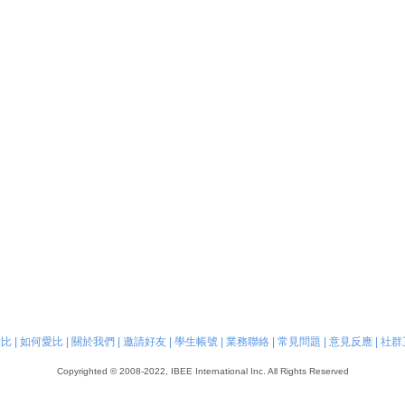
愛比
|
如何愛比
|
關於我們
|
邀請好友
|
學生帳號
|
業務聯絡
|
常見問題
|
意見反應
|
社群
Copyrighted © 2008-2022, IBEE International Inc. All Rights Reserved