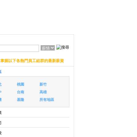
上掌握以下各熱門員工組群的最新薪資
區
北
桃園
新竹
中
台南
高雄
蘭
基隆
所有地區
業
司
校