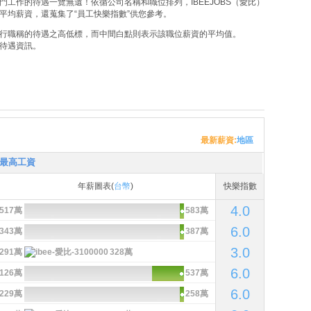
工作的待遇一覽無遺！依循公司名稱和職位排列，IBEEJOBS（愛比）
平均薪資，還蒐集了“員工快樂指數”供您參考。
行職稱的待遇之高低標，而中間白點則表示該職位薪資的平均值。
待遇資訊。
最新薪資:
地區
最高工資
年薪圖表(
台幣
)
快樂指數
4.0
517萬
583萬
6.0
343萬
387萬
3.0
291萬
328萬
6.0
126萬
537萬
6.0
229萬
258萬