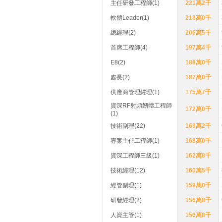
主任研發工程師(1)
221萬2千
軟體Leader(1)
218萬0千
總經理(2)
206萬5千
首席工程師(4)
197萬4千
E8(2)
188萬0千
處長(2)
187萬0千
供應商管理經理(1)
175萬7千
資深RF射頻韌體工程師
172萬0千
(1)
技術副理(22)
169萬2千
專案主任工程師(1)
168萬0千
資深工程師三級(1)
162萬8千
技術經理(12)
160萬5千
經管副理(1)
159萬0千
研發經理(2)
156萬8千
人資主管(1)
156萬8千