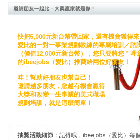
快把
5,000
元新台幣帶回家，還有機會獲得來
愛比的一對一事業規劃教練的專屬培訓／諮
（價值12,000元新台幣），您只要將您＂呷
的ibeejobs（愛比）推薦給兩位好朋友！
哇！幫助好朋友也幫自己！
邀請越多朋友，您越有機會贏得
大獎和改變一生事業的美式職場
規劃培訓，就是這麼簡單！
抽獎活動細節
：記得哦，ibeejobs（愛比）