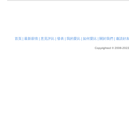
首頁
|
最新薪情
|
意見評比
|
發表
|
我的愛比
|
如何愛比
|
關於我們
|
邀請好
Copyrighted © 2008-2022, 