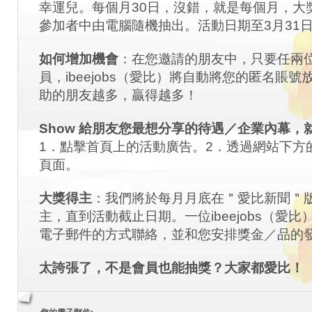
幸運兒。每個月30日，沒錯，就是每個月，大
參加者中由電腦隨機抽出。活動日期至3月31
如何增加機會
：在您邀請的朋友中，只要任兩
員，ibeejobs（愛比）將自動將您的匿名賬
助的朋友越多，贏得越多！
Show 給朋友您最想分享的待遇／企業內幕，
1．點擊首頁上的活動廣告。2．透過網站下方
頁面。
大獎得主
：我們將於每月月底在＂愛比新聞＂
主，直到活動截止日期。一位ibeejobs（愛
電子郵件的方式聯絡，並和您安排獎金／品的
太誇張了，不是會員也能抽獎？大家都愛比！