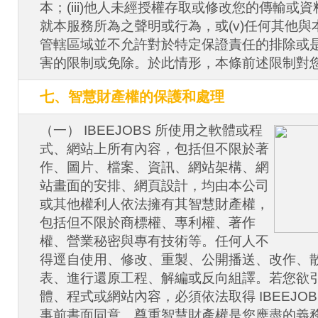
本；(iii)他人未經授權存取或修改您的傳輸或資料
就本服務所為之聲明或行為，或(v)任何其他
管轄區域並不允許對於特定保證責任的排除或
害的限制或免除。於此情形，本條前述限制對
七、智慧財產權的保護和處理
（一） IBEEJOBS 所使用之軟體或程
式、網站上所有內容，包括但不限於著
作、圖片、檔案、資訊、網站架構、網
站畫面的安排、網頁設計，均由本公司
或其他權利人依法擁有其智慧財產權，
包括但不限於商標權、專利權、著作
權、營業秘密與專有技術等。任何人不
得逕自使用、修改、重製、公開播送、改作、
表、進行還原工程、解編或反向組譯。若您欲
體、程式或網站內容，必須依法取得 IBEEJO
事前書面同意。尊重智慧財產權是您應盡的義