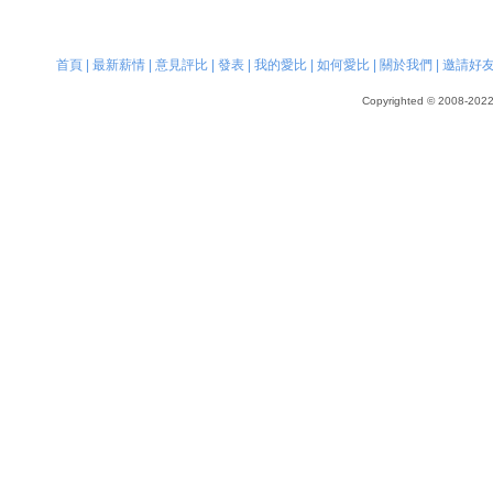
首頁
|
最新薪情
|
意見評比
|
發表
|
我的愛比
|
如何愛比
|
關於我們
|
邀請好
Copyrighted © 2008-2022, 