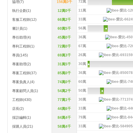
72萬
協理(7)
156萬0千
11萬
執行企劃(1)
12萬0千
33萬
客服工程師(12)
66萬2千
56萬
審計員(1)
60萬5千
36萬
專任助理(4)
45萬0千
67萬
專利工程師(1)
72萬0千
26萬
專員(145)
69萬3千
30萬
專案助理(2)
31萬5千
36萬
專案工程師(37)
85萬0千
60萬
專案負責人(4)
74萬0千
50萬
專案顧問人員(1)
54萬2千
30萬
工程師(430)
77萬1千
33萬
店長(2)
44萬6千
79萬
採訪編輯(1)
84萬4千
33萬
採購人員(21)
58萬4千