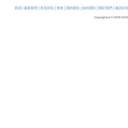
首頁
|
最新薪情
|
意見評比
|
發表
|
我的愛比
|
如何愛比
|
關於我們
|
邀請好
Copyrighted © 2008-2022, 