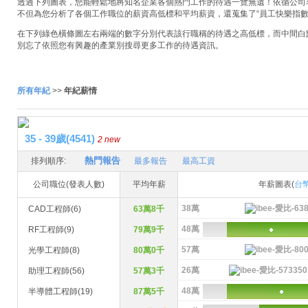
透過下列圖表，您能輕鬆地將知名企業各個熱門工作的待遇一覽無遺！依循公司名稱
不但為您分析了各個工作職位的薪資高低標和平均薪資，還蒐集了“員工快樂指數
在下列綠色橫條圖左右兩端的數字分別代表該行職稱的待遇之高低標，而中間白
別忘了依照您有興趣的產業別搜尋更多工作的待遇資訊。
所有年紀
>>
年紀薪情
35 - 39歲(4541)
2 new
熱門報告
排列順序:
最多報告
最高工資
公司職位(發表人數)
平均年薪
年薪圖表(
台
38萬
CAD工程師(6)
63萬8千
48萬
RF工程師(9)
79萬9千
57萬
光學工程師(8)
80萬0千
26萬
助理工程師(56)
57萬3千
48萬
半導體工程師(19)
87萬5千