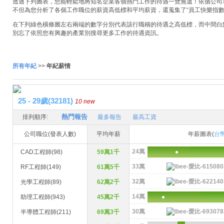
透過下列圖表，您能輕鬆地將知名企業各個熱門工作的待遇一覽無遺！依循公司名稱
不但為您分析了各個工作職位的薪資高低標和平均薪資，還蒐集了“員工快樂指數
在下列綠色橫條圖左右兩端的數字分別代表該行職稱的待遇之高低標，而中間白
別忘了依照您有興趣的產業別搜尋更多工作的待遇資訊。
所有年紀
>>
年紀薪情
25 - 29歲(32181)
10 new
熱門報告
排列順序:
最多報告
最高工資
公司職位(發表人數)
平均年薪
年薪圖表(
台
24萬
CAD工程師(98)
59萬1千
33萬
RF工程師(149)
61萬5千
32萬
光學工程師(89)
62萬2千
14萬
助理工程師(943)
45萬2千
30萬
半導體工程師(211)
69萬3千