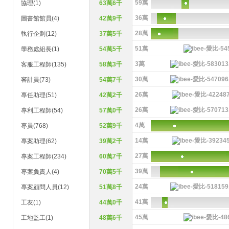
59萬
協理(1)
63萬6千
36萬
圖書館館員(4)
42萬9千
28萬
執行企劃(12)
37萬5千
51萬
學務處組長(1)
54萬5千
3萬
客服工程師(135)
58萬3千
30萬
審計員(73)
54萬7千
26萬
專任助理(51)
42萬2千
26萬
專利工程師(54)
57萬0千
4萬
專員(768)
52萬9千
14萬
專案助理(62)
39萬2千
27萬
專案工程師(234)
60萬7千
39萬
專案負責人(4)
70萬5千
24萬
專案顧問人員(12)
51萬8千
41萬
工友(1)
44萬0千
45萬
工地監工(1)
48萬6千