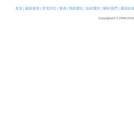
首頁
|
最新薪情
|
意見評比
|
發表
|
我的愛比
|
如何愛比
|
關於我們
|
邀請好
Copyrighted © 2008-2022, 