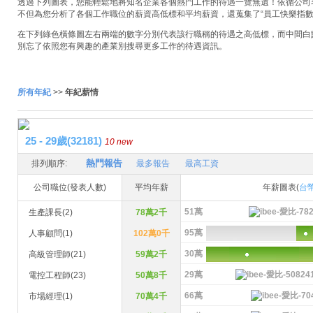
透過下列圖表，您能輕鬆地將知名企業各個熱門工作的待遇一覽無遺！依循公司名稱
不但為您分析了各個工作職位的薪資高低標和平均薪資，還蒐集了“員工快樂指數
在下列綠色橫條圖左右兩端的數字分別代表該行職稱的待遇之高低標，而中間白
別忘了依照您有興趣的產業別搜尋更多工作的待遇資訊。
所有年紀
>>
年紀薪情
25 - 29歲(32181)
10 new
熱門報告
排列順序:
最多報告
最高工資
公司職位(發表人數)
平均年薪
年薪圖表(
台
51萬
生產課長(2)
78萬2千
95萬
人事顧問(1)
102萬0千
30萬
高級管理師(21)
59萬2千
29萬
電控工程師(23)
50萬8千
66萬
市場經理(1)
70萬4千