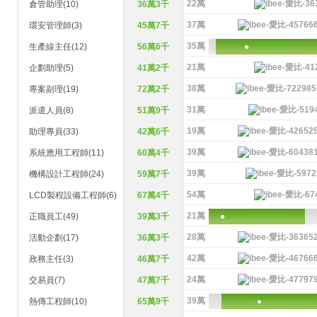
22萬
倉管助理(10)
36萬3千
37萬
環安管理師(3)
45萬7千
35萬
生產線主任(12)
56萬6千
21萬
企劃助理(5)
41萬2千
38萬
專案副理(19)
72萬2千
31萬
派遣人員(8)
51萬9千
19萬
助理專員(33)
42萬6千
39萬
系統應用工程師(11)
60萬4千
39萬
機構設計工程師(24)
59萬7千
54萬
LCD製程設備工程師(6)
67萬4千
21萬
正職員工(49)
39萬3千
28萬
活動企劃(17)
36萬3千
42萬
政務主任(3)
46萬7千
24萬
交易員(7)
47萬7千
39萬
熱傳工程師(10)
65萬9千