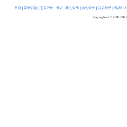
首頁
|
最新薪情
|
意見評比
|
發表
|
我的愛比
|
如何愛比
|
關於我們
|
邀請好
Copyrighted © 2008-2022, 