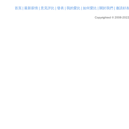
首頁
|
最新薪情
|
意見評比
|
發表
|
我的愛比
|
如何愛比
|
關於我們
|
邀請好
Copyrighted © 2008-2022, 