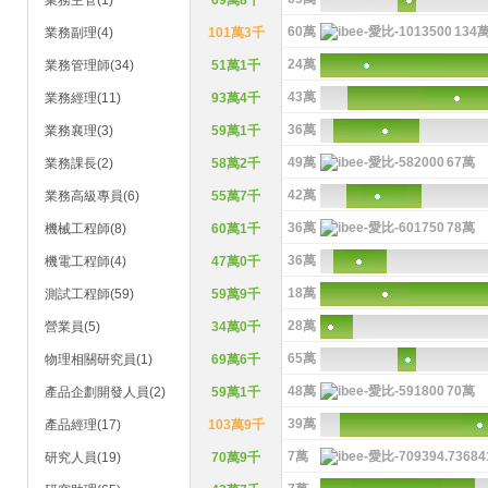
業務主管(1)
69萬8千
60萬
134
業務副理(4)
101萬3千
24萬
業務管理師(34)
51萬1千
43萬
業務經理(11)
93萬4千
36萬
業務襄理(3)
59萬1千
49萬
67萬
業務課長(2)
58萬2千
42萬
業務高級專員(6)
55萬7千
36萬
78萬
機械工程師(8)
60萬1千
36萬
機電工程師(4)
47萬0千
18萬
測試工程師(59)
59萬9千
28萬
營業員(5)
34萬0千
65萬
物理相關研究員(1)
69萬6千
48萬
70萬
產品企劃開發人員(2)
59萬1千
39萬
產品經理(17)
103萬9千
7萬
研究人員(19)
70萬9千