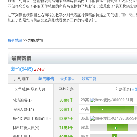
透過下列圖表，您能輕鬆地將知名企業各個熱門工作的待遇一覽無遺！依循公司名稱
不但為您分析了各個工作職位的薪資高低標和平均薪資，還蒐集了“員工快樂指數
在下列綠色橫條圖左右兩端的數字分別代表該行職稱的待遇之高低標，而中間白
別忘了依照您有興趣的產業別搜尋更多工作的待遇資訊。
所有地區
>>
地區薪情
新竹(9485)
2 new
熱門報告
排列順序:
最多報告
最高工資
公司職位(發表人數)
平均年薪
年薪圖表(
台
28萬
31萬
採訪編輯(1)
30萬0千
27萬
採購人員(14)
50萬3千
36萬
數位IC設計工程師(119)
92萬7千
58萬
材料研發人員(4)
71萬4千
65萬