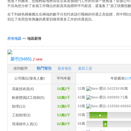
透過下列圖表，您能輕鬆地將知名企業各個熱門工作的待遇一覽無遺！依循公司名稱
不但為您分析了各個工作職位的薪資高低標和平均薪資，還蒐集了“員工快樂指數
在下列綠色橫條圖左右兩端的數字分別代表該行職稱的待遇之高低標，而中間白
別忘了依照您有興趣的產業別搜尋更多工作的待遇資訊。
所有地區
>>
地區薪情
新竹(9485)
2 new
熱門報告
排列順序:
最多報告
最高工資
公司職位(發表人數)
平均年薪
年薪圖表(
台
32萬
88萬
高級技術員(4)
54萬2千
42萬
71萬
軟硬體測試工程師(5)
58萬0千
19萬
助理(12)
31萬6千
35萬
工程助理(3)
53萬0千
58萬
現場操作人員(1)
62萬0千