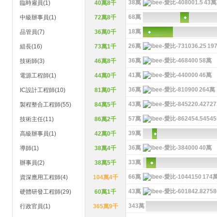
38萬
43萬
臨時雇員(1)
40萬8千
68萬
中級辦事員(1)
72萬8千
18萬
品管員(7)
36萬0千
26萬
19
組長(16)
73萬1千
36萬
58萬
技術師(3)
46萬8千
41萬
46萬
電源工程師(1)
44萬0千
36萬
264萬
IC設計工程師(10)
81萬0千
43萬
製程整合工程師(55)
84萬5千
57萬
技術主任(11)
86萬2千
39萬
高級辦事員(1)
42萬0千
36萬
40萬
導師(1)
38萬4千
33萬
辦事員(2)
38萬5千
66萬
174
資深應用工程師(4)
104萬4千
43萬
硬體研發工程師(29)
60萬1千
343萬
行政官員(1)
365萬9千