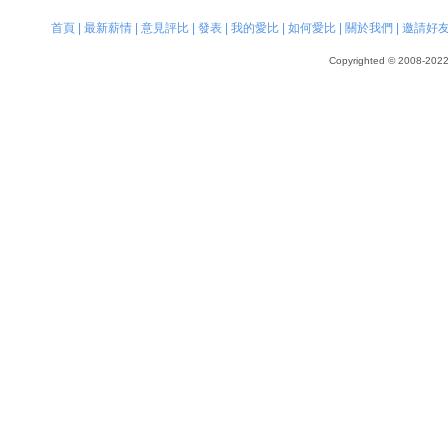
首頁
|
最新薪情
|
意見評比
|
發表
|
我的愛比
|
如何愛比
|
關於我們
|
邀請好
Copyrighted © 2008-2022, 