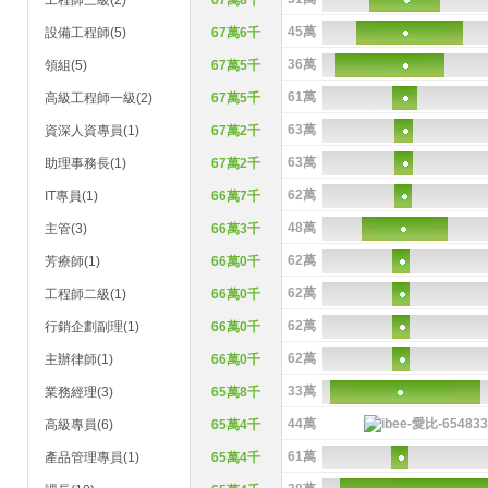
工程師三級(2)
67萬8千
45萬
設備工程師(5)
67萬6千
36萬
領組(5)
67萬5千
61萬
高級工程師一級(2)
67萬5千
63萬
資深人資專員(1)
67萬2千
63萬
助理事務長(1)
67萬2千
62萬
IT專員(1)
66萬7千
48萬
主管(3)
66萬3千
62萬
芳療師(1)
66萬0千
62萬
工程師二級(1)
66萬0千
62萬
行銷企劃副理(1)
66萬0千
62萬
主辦律師(1)
66萬0千
33萬
業務經理(3)
65萬8千
44萬
高級專員(6)
65萬4千
61萬
產品管理專員(1)
65萬4千