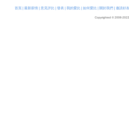
首頁
|
最新薪情
|
意見評比
|
發表
|
我的愛比
|
如何愛比
|
關於我們
|
邀請好
Copyrighted © 2008-2022, 