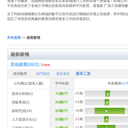
透過下列圖表，您能輕鬆地將知名企業各個熱門工作的待遇一覽無遺！依循公司名稱
不但為您分析了各個工作職位的薪資高低標和平均薪資，還蒐集了“員工快樂指數
在下列綠色橫條圖左右兩端的數字分別代表該行職稱的待遇之高低標，而中間白
別忘了依照您有興趣的產業別搜尋更多工作的待遇資訊。
所有產業
>>
產業薪情
其他產業(2622)
3 new
最高工資
排列順序:
熱門報告
最多報告
公司職位(發表人數)
平均年薪
年薪圖表(
台
65萬
資深分析師(1)
70萬0千
64萬
四級專員(1)
69萬0千
48萬
副研究員(14)
68萬3千
63萬
人力資源主任(1)
68萬0千
51萬