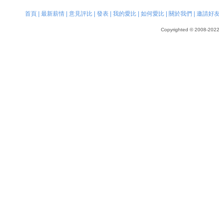
首頁
|
最新薪情
|
意見評比
|
發表
|
我的愛比
|
如何愛比
|
關於我們
|
邀請好
Copyrighted © 2008-2022, 