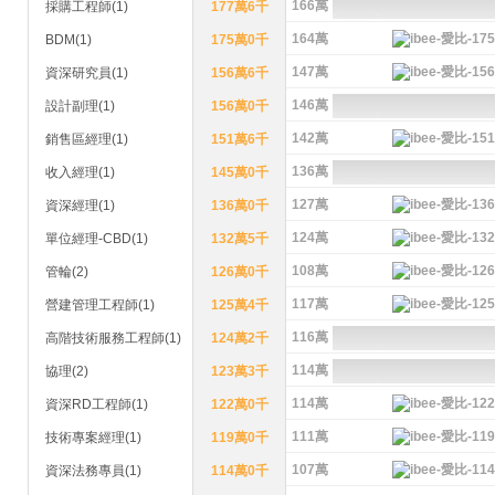
166萬
採購工程師(1)
177萬6千
164萬
BDM(1)
175萬0千
147萬
資深研究員(1)
156萬6千
146萬
設計副理(1)
156萬0千
142萬
銷售區經理(1)
151萬6千
136萬
收入經理(1)
145萬0千
127萬
資深經理(1)
136萬0千
124萬
單位經理-CBD(1)
132萬5千
108萬
管輪(2)
126萬0千
117萬
營建管理工程師(1)
125萬4千
116萬
高階技術服務工程師(1)
124萬2千
114萬
協理(2)
123萬3千
114萬
資深RD工程師(1)
122萬0千
111萬
技術專案經理(1)
119萬0千
107萬
資深法務專員(1)
114萬0千