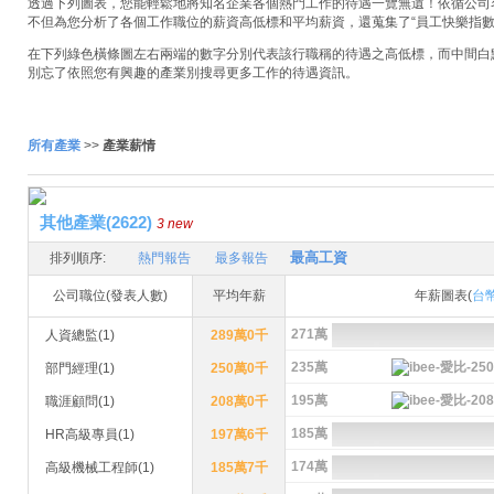
透過下列圖表，您能輕鬆地將知名企業各個熱門工作的待遇一覽無遺！依循公司名稱
不但為您分析了各個工作職位的薪資高低標和平均薪資，還蒐集了“員工快樂指數
在下列綠色橫條圖左右兩端的數字分別代表該行職稱的待遇之高低標，而中間白
別忘了依照您有興趣的產業別搜尋更多工作的待遇資訊。
所有產業
>>
產業薪情
其他產業(2622)
3 new
最高工資
排列順序:
熱門報告
最多報告
公司職位(發表人數)
平均年薪
年薪圖表(
台
271萬
人資總監(1)
289萬0千
235萬
部門經理(1)
250萬0千
195萬
職涯顧問(1)
208萬0千
185萬
HR高級專員(1)
197萬6千
174萬
高級機械工程師(1)
185萬7千