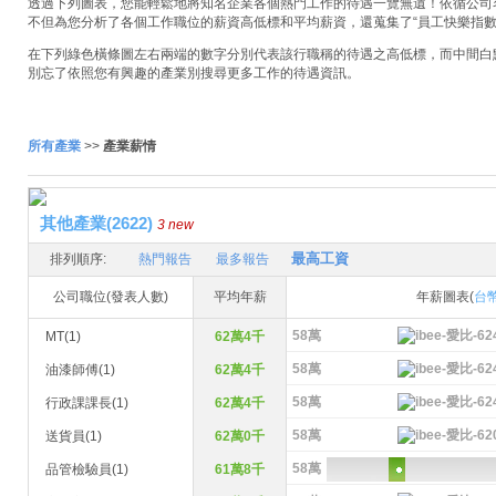
透過下列圖表，您能輕鬆地將知名企業各個熱門工作的待遇一覽無遺！依循公司名稱
不但為您分析了各個工作職位的薪資高低標和平均薪資，還蒐集了“員工快樂指數
在下列綠色橫條圖左右兩端的數字分別代表該行職稱的待遇之高低標，而中間白
別忘了依照您有興趣的產業別搜尋更多工作的待遇資訊。
所有產業
>>
產業薪情
其他產業(2622)
3 new
最高工資
排列順序:
熱門報告
最多報告
公司職位(發表人數)
平均年薪
年薪圖表(
台
58萬
MT(1)
62萬4千
58萬
油漆師傅(1)
62萬4千
58萬
行政課課長(1)
62萬4千
58萬
送貨員(1)
62萬0千
58萬
品管檢驗員(1)
61萬8千