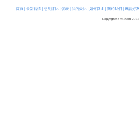
首頁
|
最新薪情
|
意見評比
|
發表
|
我的愛比
|
如何愛比
|
關於我們
|
邀請好
Copyrighted © 2008-2022, 