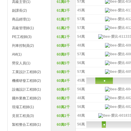
57萬
高級主管(1)
61萬6千
45萬
副課長(2)
61萬3千
57萬
商品經理(1)
61萬2千
57萬
高級管理師(1)
61萬2千
54萬
PE工程師(3)
61萬1千
48萬
列車控制員(2)
60萬8千
57萬
AM(1)
60萬8千
56萬
勞安人員(1)
60萬5千
57萬
工業設計工程師(2)
60萬5千
45萬
機構研發工程師(2)
60萬4千
56萬
設備設計工程師(1)
60萬4千
48萬
國外業務工程師(2)
60萬2千
56萬
現場工程師(1)
60萬2千
48萬
見習工程員(3)
60萬1千
56萬
製程整合工程師(1)
60萬0千