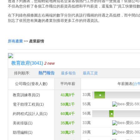
透過下列圖表，您能輕鬆地將知名企業各個熱門工作的待遇一覽無遺！依循公司名稱
不但為您分析了各個工作職位的薪資高低標和平均薪資，還蒐集了“員工快樂指數
在下列綠色橫條圖左右兩端的數字分別代表該行職稱的待遇之高低標，而中間白
別忘了依照您有興趣的產業別搜尋更多工作的待遇資訊。
所有產業
>>
產業薪情
教育政府(3041)
2 new
熱門報告
排列順序:
最多報告
最高工資
公司職位(發表人數)
平均年薪
年薪圖表(
台
33萬
教育訓練專員(2)
41萬9千
55萬
電子助理工程員(1)
59萬1千
56萬
約聘程式設計人員(1)
60萬4千
33萬
美術排版(1)
35萬4千
28萬
助理編輯(1)
30萬2千