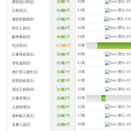
30萬
網頁設計師(2)
38萬7千
51萬
公務員(1)
54萬8千
32萬
補習班教師(5)
63萬2千
38萬
程式人員(1)
41萬4千
24萬
數學教師(5)
40萬5千
49萬
司法官(2)
127萬9千
50萬
計畫技術員(1)
54萬0千
41萬
理化老師(2)
57萬2千
18萬
會計室工讀生(1)
19萬7千
41萬
研究技術員(1)
43萬7千
26萬
資訊工程師(4)
31萬3千
55萬
計畫管理(1)
59萬3千
31萬
人資助理(1)
33萬8千
17萬
資料輸入員(1)
18萬7千
39萬
文書人員(1)
42萬0千