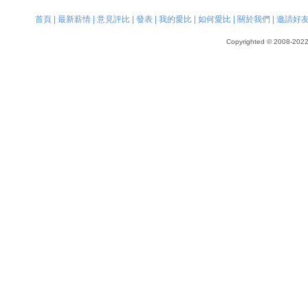
首頁
|
最新薪情
|
意見評比
|
發表
|
我的愛比
|
如何愛比
|
關於我們
|
邀請好
Copyrighted © 2008-2022, 