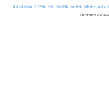
首頁
|
最新薪情
|
意見評比
|
發表
|
我的愛比
|
如何愛比
|
關於我們
|
邀請好
Copyrighted © 2008-2022, 