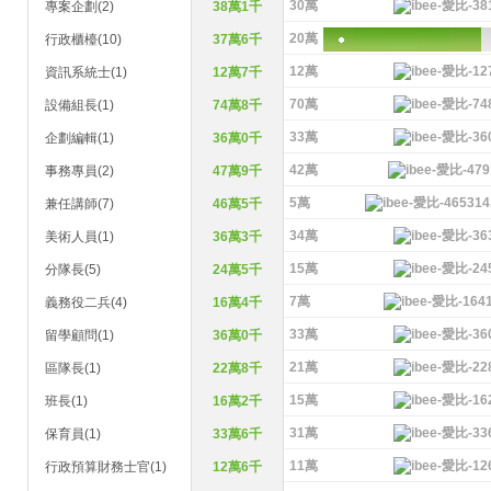
30萬
專案企劃(2)
38萬1千
20萬
行政櫃檯(10)
37萬6千
12萬
資訊系統士(1)
12萬7千
70萬
設備組長(1)
74萬8千
33萬
企劃編輯(1)
36萬0千
42萬
事務專員(2)
47萬9千
5萬
兼任講師(7)
46萬5千
34萬
美術人員(1)
36萬3千
15萬
分隊長(5)
24萬5千
7萬
義務役二兵(4)
16萬4千
33萬
留學顧問(1)
36萬0千
21萬
區隊長(1)
22萬8千
15萬
班長(1)
16萬2千
31萬
保育員(1)
33萬6千
11萬
行政預算財務士官(1)
12萬6千