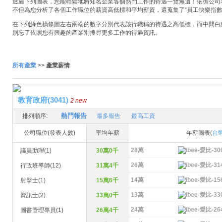
透過下列圖表，您能輕鬆地將知名企業各個熱門工作的待遇一覽無遺！依循公司名稱
不但為您分析了各個工作職位的薪資高低標和平均薪資，還蒐集了“員工快樂指數
在下列綠色橫條圖左右兩端的數字分別代表該行職稱的待遇之高低標，而中間白
別忘了依照您有興趣的產業別搜尋更多工作的待遇資訊。
所有產業
>>
產業薪情
教育政府(3041)
2 new
熱門報告
排列順序:
最多報告
最高工資
公司職位(發表人數)
平均年薪
年薪圖表(
台
28萬
議員助理(1)
30萬0千
26萬
行政班導師(12)
31萬4千
14萬
射擊士(1)
15萬6千
13萬
資訊士(2)
33萬0千
24萬
圖書管理專員(1)
26萬4千