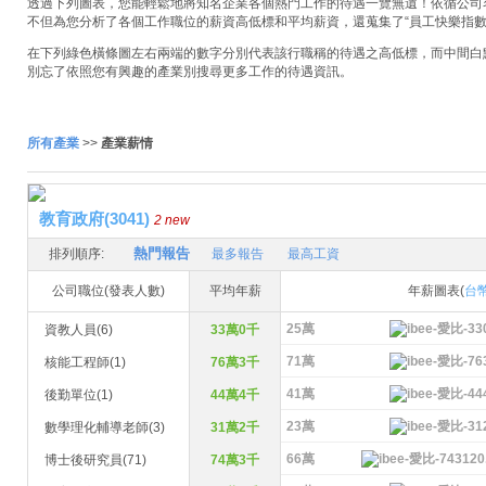
透過下列圖表，您能輕鬆地將知名企業各個熱門工作的待遇一覽無遺！依循公司名稱
不但為您分析了各個工作職位的薪資高低標和平均薪資，還蒐集了“員工快樂指數
在下列綠色橫條圖左右兩端的數字分別代表該行職稱的待遇之高低標，而中間白
別忘了依照您有興趣的產業別搜尋更多工作的待遇資訊。
所有產業
>>
產業薪情
教育政府(3041)
2 new
熱門報告
排列順序:
最多報告
最高工資
公司職位(發表人數)
平均年薪
年薪圖表(
台
25萬
資教人員(6)
33萬0千
71萬
核能工程師(1)
76萬3千
41萬
後勤單位(1)
44萬4千
23萬
數學理化輔導老師(3)
31萬2千
66萬
博士後研究員(71)
74萬3千