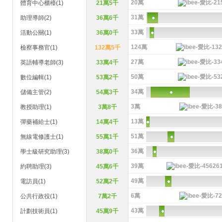
20萬
體育中心櫃檯(1)
21萬5千
31萬
助理導師(2)
36萬6千
33萬
活動公關(1)
36萬0千
124萬
檢察事務官(1)
132萬5千
27萬
英語輔導老師(3)
33萬4千
50萬
數位編輯(1)
53萬2千
34萬
儲備主管(2)
54萬3千
3萬
教授助理(1)
3萬8千
13萬
彈藥補給士(1)
14萬4千
51萬
無線電修護士(1)
55萬1千
36萬
學士級研究助理(3)
38萬0千
39萬
約聘助理(3)
45萬6千
49萬
電訪員(1)
52萬2千
6萬
公共行政役(1)
7萬2千
43萬
計劃技術員(1)
45萬9千