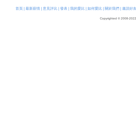
首頁
|
最新薪情
|
意見評比
|
發表
|
我的愛比
|
如何愛比
|
關於我們
|
邀請好
Copyrighted © 2008-2022, 