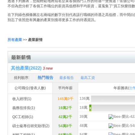
透過下列圖表，您能輕鬆地將知名企業各個熱門工作的待遇一覽無遺！依循公司名稱
不但為您分析了各個工作職位的薪資高低標和平均薪資，還蒐集了“員工快樂指數
在下列綠色橫條圖左右兩端的數字分別代表該行職稱的待遇之高低標，而中間白
別忘了依照您有興趣的產業別搜尋更多工作的待遇資訊。
所有產業
>>
產業薪情
其他產業(2622)
3 new
熱門報告
排列順序:
最多報告
最高工資
公司職位(發表人數)
平均年薪
年薪圖表(
台
136萬
收入經理(1)
145萬0千
18萬
義務役排長(1)
19萬2千
39萬
QC工程師(1)
42萬2千
48萬
碩士級專任研究助理(2)
54萬8千
54萬