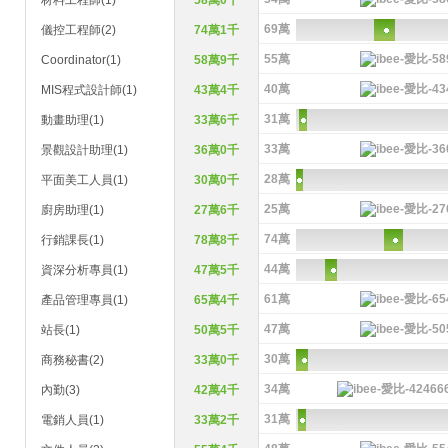
材料工程師(1)
58萬0千
69萬
儀控工程師(2)
74萬1千
55萬
Coordinator(1)
58萬9千
40萬
MIS程式設計師(1)
43萬4千
31萬
動畫助理(1)
33萬6千
33萬
景觀設計助理(1)
36萬0千
28萬
平面美工人員(1)
30萬0千
25萬
廚房助理(1)
27萬6千
74萬
行銷課長(1)
78萬8千
44萬
資深分析專員(1)
47萬5千
61萬
產品管理專員(1)
65萬4千
47萬
站長(1)
50萬5千
30萬
商務秘書(2)
33萬0千
34萬
內勤(3)
42萬4千
31萬
電銷人員(1)
33萬2千