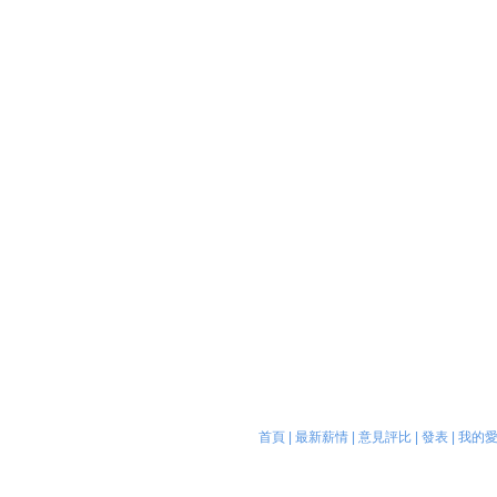
首頁
|
最新薪情
|
意見評比
|
發表
|
我的