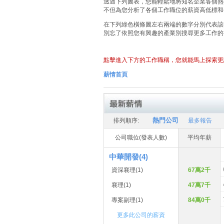
透過下列圖表，您能輕鬆地將知名企業各個熱門
不但為您分析了各個工作職位的薪資高低標和
在下列綠色橫條圖左右兩端的數字分別代表該
別忘了依照您有興趣的產業別搜尋更多工作的
點擊進入下方的工作職稱，您就能馬上探索更
薪情首頁
熱門公司
排列順序:
最多報告
公司職位(發表人數)
平均年薪
中華開發(4)
資深襄理
(1)
67萬2千
襄理
(1)
47萬7千
專案副理
(1)
84萬0千
更多此公司的薪資