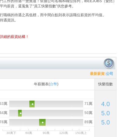
工作的待遇一覽無遺！依循公司名稱和職位排列，IBEEJOBS（愛比）
平均薪資，還蒐集了“員工快樂指數”供您參考。
行職稱的待遇之高低標，而中間白點則表示該職位薪資的平均值。
待遇資訊。
詳細的薪資結構！
最新薪資:
公司
年薪圖表(
台幣
)
快樂指數
4.0
63萬
71萬
5.0
44萬
50萬
5.0
78萬
89萬
30萬下
60萬
90萬
120萬
150萬上