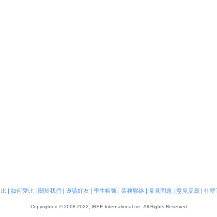
愛比
|
如何愛比
|
關於我們
|
邀請好友
|
學生帳號
|
業務聯絡
|
常見問題
|
意見反應
|
社群
Copyrighted © 2008-2022, IBEE International Inc. All Rights Reserved