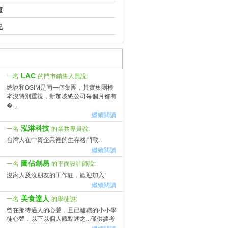
歷
紀
LAC
一名
的門市銷售人員說:
總說和OSIM是同一個集團，其實集團根
本沒特別重視，新加坡總公司每個月都有
�...
繼續閱讀
泓淋科技
一名
的業務專員說:
台灣人在中資企業裡的生存格鬥戰.
繼續閱讀
圖佔創易
一名
的平面設計師說:
沒家人及沒朋友的工作狂，歡迎加入!
繼續閱讀
美食達人
一名
的學徒說:
曾在那待過人的心聲，且已離職的小小學
徒心聲，以下以個人觀點述之...僅供參考