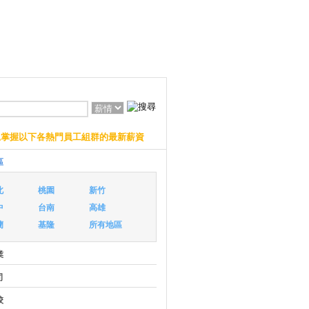
上掌握以下各熱門員工組群的最新薪資
區
北
桃園
新竹
中
台南
高雄
蘭
基隆
所有地區
業
司
校