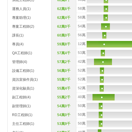
系統工程師(1)
62萬6千
58萬
運務人員(1)
62萬6千
58萬
專案助理(1)
62萬4千
54萬
專案工程師(2)
62萬0千
56萬
課長(1)
60萬0千
12萬
專員(4)
59萬8千
53萬
QA工程師(1)
57萬4千
42萬
管理師(4)
57萬2千
52萬
設備工程師(1)
56萬0千
52萬
資訊室操作員(1)
55萬7千
52萬
資深化驗員(1)
55萬4千
40萬
副工程師(4)
55萬2千
50萬
副管理師(1)
54萬0千
50萬
RD工程師(1)
54萬0千
50萬
主任工程師(1)
53萬9千