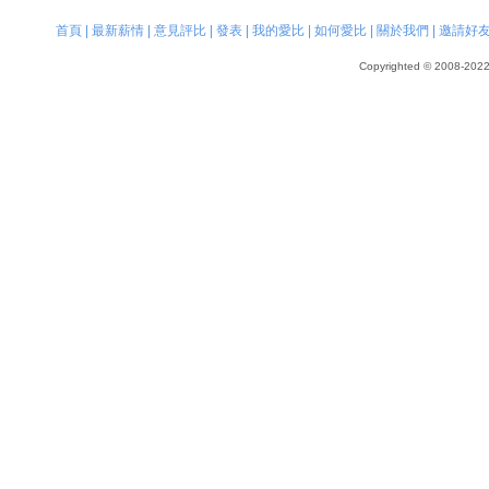
首頁
|
最新薪情
|
意見評比
|
發表
|
我的愛比
|
如何愛比
|
關於我們
|
邀請好
Copyrighted © 2008-2022, 