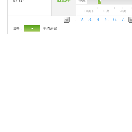
48萬
會計(1)
52萬0千
30萬下
60萬
90萬
1
.
2
.
3
.
4
.
5
.
6
.
7
.
說明:
= 平均薪資