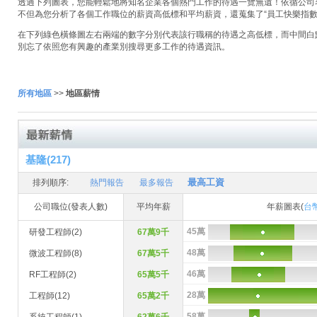
透過下列圖表，您能輕鬆地將知名企業各個熱門工作的待遇一覽無遺！依循公司名稱
不但為您分析了各個工作職位的薪資高低標和平均薪資，還蒐集了“員工快樂指數
在下列綠色橫條圖左右兩端的數字分別代表該行職稱的待遇之高低標，而中間白
別忘了依照您有興趣的產業別搜尋更多工作的待遇資訊。
所有地區
>>
地區薪情
基隆(217)
最高工資
排列順序:
熱門報告
最多報告
公司職位(發表人數)
平均年薪
年薪圖表(
台
45萬
研發工程師(2)
67萬9千
48萬
微波工程師(8)
67萬5千
46萬
RF工程師(2)
65萬5千
28萬
工程師(12)
65萬2千
58萬