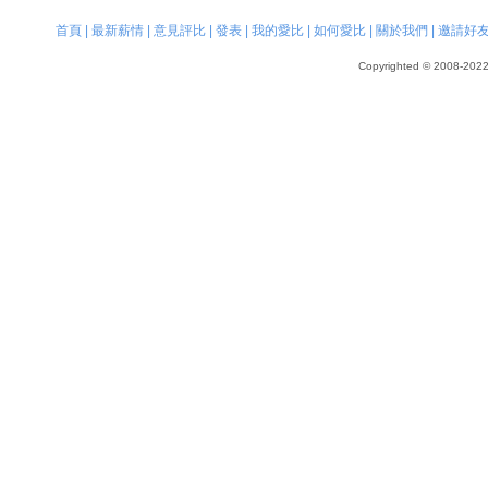
首頁
|
最新薪情
|
意見評比
|
發表
|
我的愛比
|
如何愛比
|
關於我們
|
邀請好
Copyrighted © 2008-2022, 