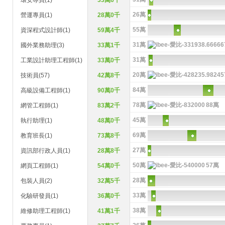
環安專員(1)
33萬6千
26萬
營運專員(1)
28萬0千
55萬
資深程式設計師(1)
59萬4千
31萬
國外業務助理(3)
33萬1千
31萬
工業設計助理工程師(1)
33萬0千
20萬
技術員(57)
42萬8千
84萬
高級設備工程師(1)
90萬0千
78萬
88萬
網管工程師(1)
83萬2千
45萬
執行助理(1)
48萬0千
69萬
教育班長(1)
73萬8千
27萬
資訊部行政人員(1)
28萬8千
50萬
57萬
網頁工程師(1)
54萬0千
28萬
包裝人員(2)
32萬5千
33萬
化驗研發員(1)
36萬0千
38萬
維修助理工程師(1)
41萬1千