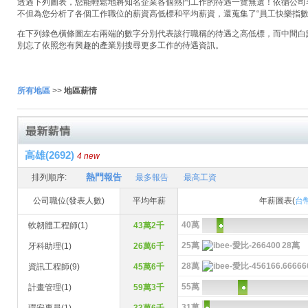
透過下列圖表，您能輕鬆地將知名企業各個熱門工作的待遇一覽無遺！依循公司名稱
不但為您分析了各個工作職位的薪資高低標和平均薪資，還蒐集了“員工快樂指數
在下列綠色橫條圖左右兩端的數字分別代表該行職稱的待遇之高低標，而中間白
別忘了依照您有興趣的產業別搜尋更多工作的待遇資訊。
所有地區
>>
地區薪情
高雄(2692)
4 new
熱門報告
排列順序:
最多報告
最高工資
公司職位(發表人數)
平均年薪
年薪圖表(
台
40萬
軟韌體工程師(1)
43萬2千
25萬
28萬
牙科助理(1)
26萬6千
28萬
資訊工程師(9)
45萬6千
55萬
計畫管理(1)
59萬3千
31萬