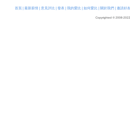
首頁
|
最新薪情
|
意見評比
|
發表
|
我的愛比
|
如何愛比
|
關於我們
|
邀請好
Copyrighted © 2008-2022, 