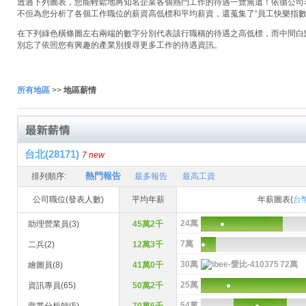
透過下列圖表，您能輕鬆地將知名企業各個熱門工作的待遇一覽無遺！依循公司名稱
不但為您分析了各個工作職位的薪資高低標和平均薪資，還蒐集了“員工快樂指數
在下列綠色橫條圖左右兩端的數字分別代表該行職稱的待遇之高低標，而中間白
別忘了依照您有興趣的產業別搜尋更多工作的待遇資訊。
所有地區
>>
地區薪情
台北(28171)
7 new
熱門報告
排列順序:
最多報告
最高工資
公司職位(發表人數)
平均年薪
年薪圖表(
台
24萬
助理營業員(3)
45萬2千
7萬
二兵(2)
12萬3千
30萬
72萬
繪圖員(8)
41萬0千
25萬
資訊專員(65)
50萬2千
54萬