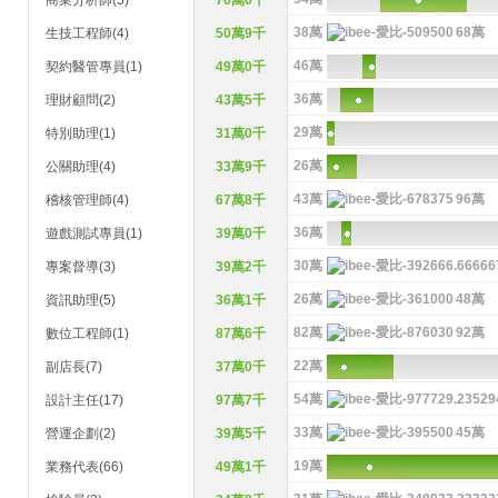
商業分析師(5)
70萬6千
38萬
68萬
生技工程師(4)
50萬9千
46萬
契約醫管專員(1)
49萬0千
36萬
理財顧問(2)
43萬5千
29萬
特別助理(1)
31萬0千
26萬
公關助理(4)
33萬9千
43萬
96萬
稽核管理師(4)
67萬8千
36萬
遊戲測試專員(1)
39萬0千
30萬
專案督導(3)
39萬2千
26萬
48萬
資訊助理(5)
36萬1千
82萬
92萬
數位工程師(1)
87萬6千
22萬
副店長(7)
37萬0千
54萬
設計主任(17)
97萬7千
33萬
45萬
營運企劃(2)
39萬5千
19萬
業務代表(66)
49萬1千