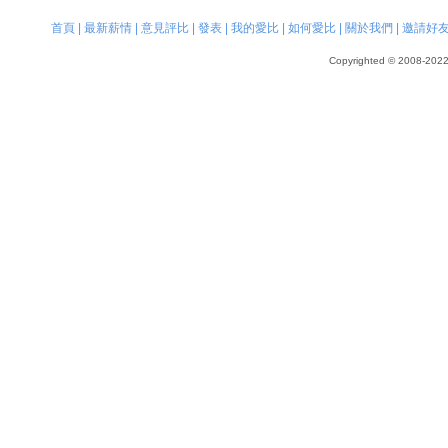
首頁
|
最新薪情
|
意見評比
|
發表
|
我的愛比
|
如何愛比
|
關於我們
|
邀請好
Copyrighted © 2008-2022, 