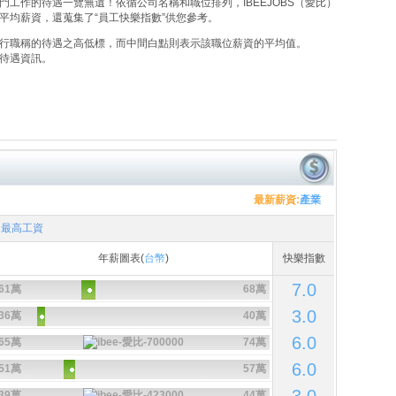
工作的待遇一覽無遺！依循公司名稱和職位排列，IBEEJOBS（愛比）
平均薪資，還蒐集了“員工快樂指數”供您參考。
行職稱的待遇之高低標，而中間白點則表示該職位薪資的平均值。
待遇資訊。
最新薪資:
產業
最高工資
年薪圖表(
台幣
)
快樂指數
7.0
61萬
68萬
3.0
36萬
40萬
6.0
65萬
74萬
6.0
51萬
57萬
39萬
44萬