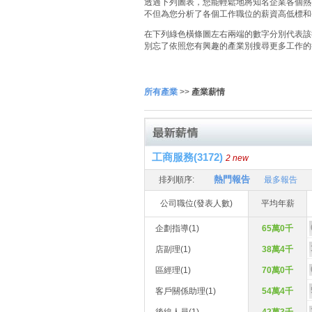
透過下列圖表，您能輕鬆地將知名企業各個熱門
不但為您分析了各個工作職位的薪資高低標和
在下列綠色橫條圖左右兩端的數字分別代表該
別忘了依照您有興趣的產業別搜尋更多工作的
所有產業
>>
產業薪情
工商服務(3172)
2 new
熱門報告
排列順序:
最多報告
公司職位(發表人數)
平均年薪
企劃指導(1)
65萬0千
店副理(1)
38萬4千
區經理(1)
70萬0千
客戶關係助理(1)
54萬4千