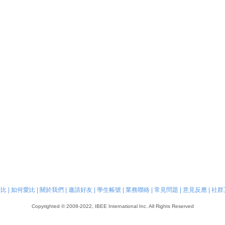
愛比
|
如何愛比
|
關於我們
|
邀請好友
|
學生帳號
|
業務聯絡
|
常見問題
|
意見反應
|
社群
Copyrighted © 2008-2022, IBEE International Inc. All Rights Reserved