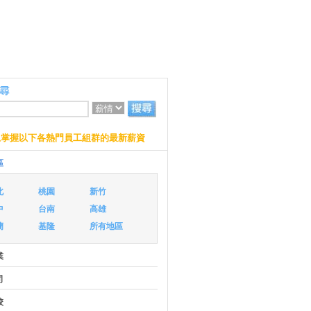
上掌握以下各熱門員工組群的最新薪資
區
北
桃園
新竹
中
台南
高雄
蘭
基隆
所有地區
業
司
校