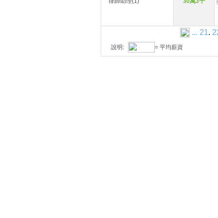
律師助理(1)
30萬3千
...
21
.
2
說明:
= 平均薪資