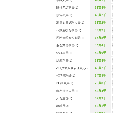
後線人員(1)
42萬3千
國外產品專員(1)
31萬4千
債管專員(1)
43萬2千
派遣文書處理人員(1)
31萬2千
不動產投資專員(1)
43萬2千
風險管理資深顧問(1)
66萬8千
個金業務專員(1)
44萬4千
組訓專員(1)
42萬0千
總裁秘書(1)
38萬4千
AO(放款帳務管理員)(2)
40萬2千
招聘管理師(1)
34萬8千
3D繪圖員(1)
28萬8千
豪宅保全人員(1)
44萬4千
人資主管(1)
39萬9千
副科長(3)
54萬1千