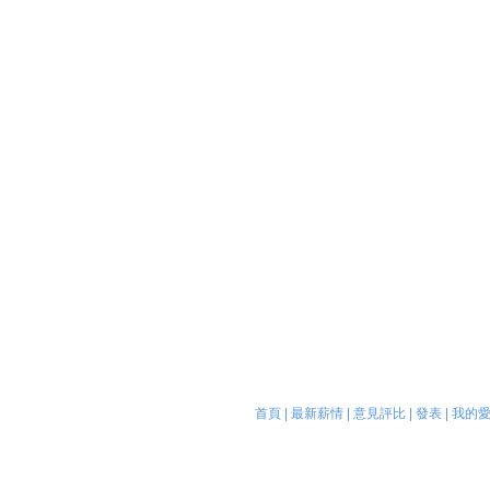
首頁
|
最新薪情
|
意見評比
|
發表
|
我的