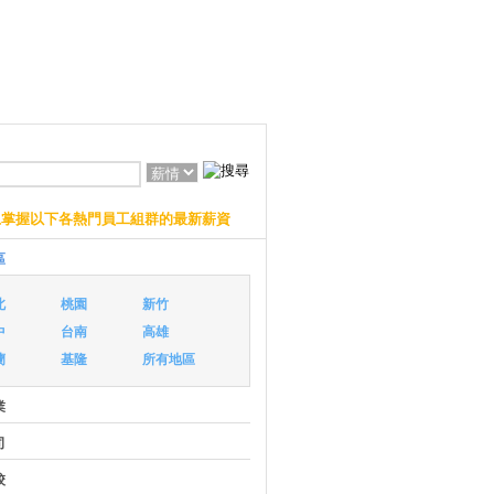
上掌握以下各熱門員工組群的最新薪資
區
北
桃園
新竹
中
台南
高雄
蘭
基隆
所有地區
業
司
校