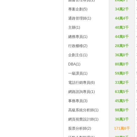
圖書管理專員(1)
28萬9千
專案企劃(5)
34萬2千
通路管理師(1)
44萬4千
主辦(1)
40萬3千
總務專員(1)
44萬6千
行政櫃檯(2)
28萬9千
企劃主任(1)
36萬0千
DBA(1)
80萬0千
一級課員(1)
59萬0千
電話行銷專員(6)
33萬2千
網路諮詢專員(1)
63萬5千
事務專員(3)
45萬5千
高級系統分析師(1)
98萬0千
網頁視覺設計師(1)
36萬3千
股票分析師(2)
171萬6千