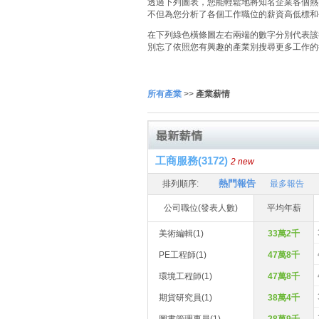
透過下列圖表，您能輕鬆地將知名企業各個熱門
不但為您分析了各個工作職位的薪資高低標和
在下列綠色橫條圖左右兩端的數字分別代表該
別忘了依照您有興趣的產業別搜尋更多工作的
所有產業
>>
產業薪情
工商服務(3172)
2 new
熱門報告
排列順序:
最多報告
公司職位(發表人數)
平均年薪
美術編輯(1)
33萬2千
PE工程師(1)
47萬8千
環境工程師(1)
47萬8千
期貨研究員(1)
38萬4千