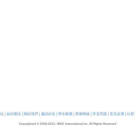
愛比
|
如何愛比
|
關於我們
|
邀請好友
|
學生帳號
|
業務聯絡
|
常見問題
|
意見反應
|
社群
Copyrighted © 2008-2022, IBEE International Inc. All Rights Reserved