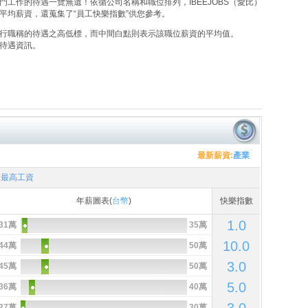
工作的待遇一覽無遺！依循公司名稱和職位排列，IBEEJOBS（愛比）
平均薪資，還蒐集了“員工快樂指數”供您參考。
行職稱的待遇之高低標，而中間白點則表示該職位薪資的平均值。
待遇資訊。
最新薪資:
產業
最高工資
年薪圖表(
台幣
)
快樂指數
1.0
31萬
35萬
10.0
44萬
50萬
3.0
45萬
50萬
5.0
36萬
40萬
27萬
30萬