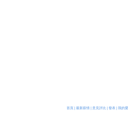
首頁
|
最新薪情
|
意見評比
|
發表
|
我的