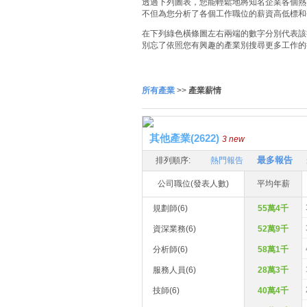
透過下列圖表，您能輕鬆地將知名企業各個熱門
不但為您分析了各個工作職位的薪資高低標和
在下列綠色橫條圖左右兩端的數字分別代表該
別忘了依照您有興趣的產業別搜尋更多工作的
所有產業
>>
產業薪情
其他產業(2622)
3 new
最多報告
排列順序:
熱門報告
公司職位(發表人數)
平均年薪
規劃師(6)
55萬4千
資深業務(6)
52萬9千
分析師(6)
58萬1千
服務人員(6)
28萬3千
技師(6)
40萬4千