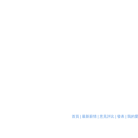
首頁
|
最新薪情
|
意見評比
|
發表
|
我的