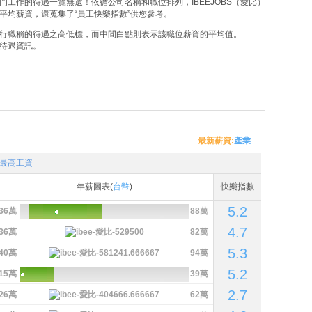
工作的待遇一覽無遺！依循公司名稱和職位排列，IBEEJOBS（愛比）
平均薪資，還蒐集了“員工快樂指數”供您參考。
行職稱的待遇之高低標，而中間白點則表示該職位薪資的平均值。
待遇資訊。
最新薪資:
產業
最高工資
年薪圖表(
台幣
)
快樂指數
5.2
36萬
88萬
4.7
36萬
82萬
5.3
40萬
94萬
5.2
15萬
39萬
2.7
26萬
62萬