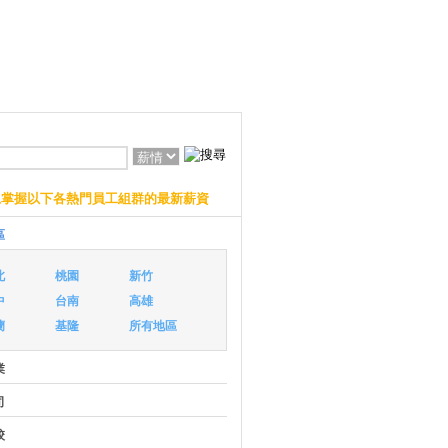
上掌握以下各熱門員工組群的最新薪資
區
北
桃園
新竹
中
台南
高雄
蘭
基隆
所有地區
業
司
校