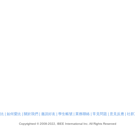
愛比
|
如何愛比
|
關於我們
|
邀請好友
|
學生帳號
|
業務聯絡
|
常見問題
|
意見反應
|
社群
Copyrighted © 2008-2022, IBEE International Inc. All Rights Reserved