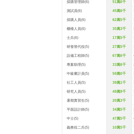
採購管理師(6)
51萬6千
測試員(6)
45萬6千
採購人員(6)
62萬5千
櫃檯人員(6)
35萬3千
士兵(6)
17萬5千
研發替代役(5)
27萬5千
設備工程師(5)
67萬6千
專案助理(5)
33萬6千
中級審計員(5)
59萬0千
社工人員(5)
39萬1千
研究人員(5)
49萬9千
暑期實習生(5)
20萬3千
平面設計師(5)
34萬5千
中士(5)
47萬5千
義務役二兵(5)
10萬5千