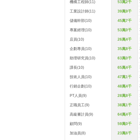
機構工程師(11)
53萬2千
工業設計師(11)
39萬9千
儲備幹部(10)
45萬7千
專案經理(10)
53萬0千
店員(10)
26萬4千
企劃專員(10)
35萬8千
助理研究員(10)
63萬0千
課長(10)
65萬4千
技術人員(10)
47萬1千
行銷企劃(10)
48萬4千
PT人員(9)
28萬8千
正職員工(9)
38萬1千
高級審計員(9)
64萬4千
顧問(9)
59萬0千
加油員(8)
23萬6千