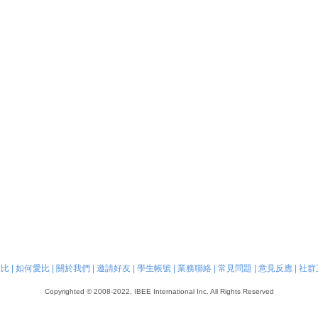
愛比
|
如何愛比
|
關於我們
|
邀請好友
|
學生帳號
|
業務聯絡
|
常見問題
|
意見反應
|
社群
Copyrighted © 2008-2022, IBEE International Inc. All Rights Reserved