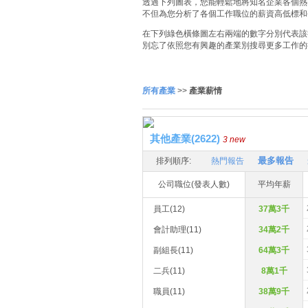
透過下列圖表，您能輕鬆地將知名企業各個熱門
不但為您分析了各個工作職位的薪資高低標和
在下列綠色橫條圖左右兩端的數字分別代表該
別忘了依照您有興趣的產業別搜尋更多工作的
所有產業
>>
產業薪情
其他產業(2622)
3 new
最多報告
排列順序:
熱門報告
公司職位(發表人數)
平均年薪
員工(12)
37萬3千
會計助理(11)
34萬2千
副組長(11)
64萬3千
二兵(11)
8萬1千
職員(11)
38萬9千