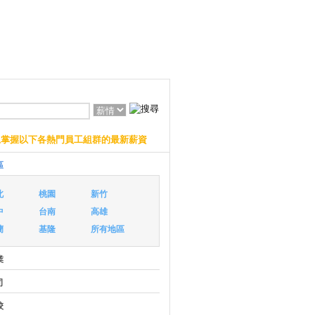
上掌握以下各熱門員工組群的最新薪資
區
北
桃園
新竹
中
台南
高雄
蘭
基隆
所有地區
業
司
校