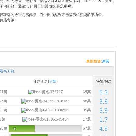
工作的待遇一覽無遺！依循公司名稱和職位排列，IBEEJOBS（愛比）
平均薪資，還蒐集了“員工快樂指數”供您參考。
行職稱的待遇之高低標，而中間白點則表示該職位薪資的平均值。
待遇資訊。
最新薪資:
產業
最高工資
年薪圖表(
台幣
)
快樂指數
5.3
21萬
65萬
3.9
26萬
58萬
3.9
38萬
95萬
1.7
3萬
17萬
4.5
25萬
67萬