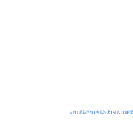
首頁
|
最新薪情
|
意見評比
|
發表
|
我的