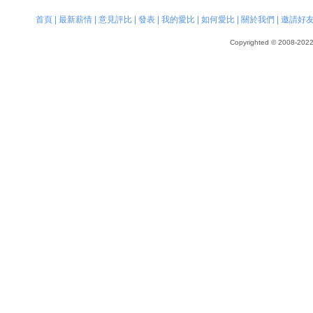
首頁
|
最新薪情
|
意見評比
|
發表
|
我的愛比
|
如何愛比
|
關於我們
|
邀請好
Copyrighted © 2008-2022, 