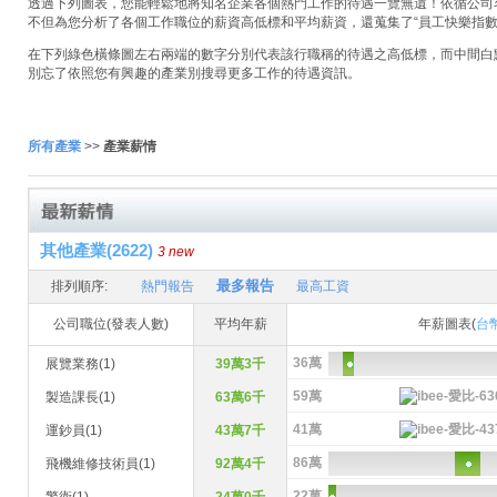
透過下列圖表，您能輕鬆地將知名企業各個熱門工作的待遇一覽無遺！依循公司名稱
不但為您分析了各個工作職位的薪資高低標和平均薪資，還蒐集了“員工快樂指數
在下列綠色橫條圖左右兩端的數字分別代表該行職稱的待遇之高低標，而中間白
別忘了依照您有興趣的產業別搜尋更多工作的待遇資訊。
所有產業
>>
產業薪情
其他產業(2622)
3 new
最多報告
排列順序:
熱門報告
最高工資
公司職位(發表人數)
平均年薪
年薪圖表(
台
36萬
展覽業務(1)
39萬3千
59萬
製造課長(1)
63萬6千
41萬
運鈔員(1)
43萬7千
86萬
飛機維修技術員(1)
92萬4千
22萬