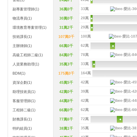
警衛(1)
24萬0千
33萬
副專案管理師(1)
36萬0千
28萬
物流專員(1)
30萬0千
29萬
環境教育專案管理(1)
31萬2千
100萬
技術課長(1)
107萬0千
62萬
主辦律師(1)
66萬0千
78萬
高級工程師二級(1)
84萬0千
33萬
人資業務助理(1)
35萬3千
164萬
BDM(1)
175萬0千
42萬
資深企劃(1)
45萬5千
39萬
助理技術員(1)
42萬0千
42萬
客服管理師(1)
44萬8千
62萬
工程師二級(1)
66萬0千
72萬
財務課長(1)
77萬6千
35萬
特約組員(1)
38萬1千