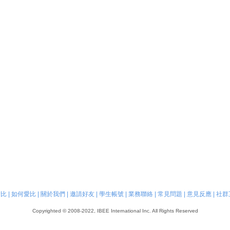
愛比
|
如何愛比
|
關於我們
|
邀請好友
|
學生帳號
|
業務聯絡
|
常見問題
|
意見反應
|
社群
Copyrighted © 2008-2022, IBEE International Inc. All Rights Reserved