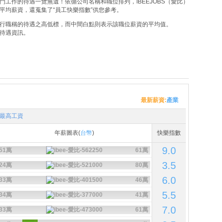
工作的待遇一覽無遺！依循公司名稱和職位排列，IBEEJOBS（愛比）
平均薪資，還蒐集了“員工快樂指數”供您參考。
行職稱的待遇之高低標，而中間白點則表示該職位薪資的平均值。
待遇資訊。
最新薪資:
產業
最高工資
年薪圖表(
台幣
)
快樂指數
9.0
51萬
61萬
3.5
24萬
80萬
6.0
33萬
46萬
5.5
34萬
41萬
7.0
33萬
61萬