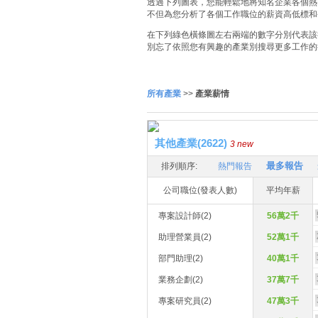
透過下列圖表，您能輕鬆地將知名企業各個熱門
不但為您分析了各個工作職位的薪資高低標和
在下列綠色橫條圖左右兩端的數字分別代表該
別忘了依照您有興趣的產業別搜尋更多工作的
所有產業
>>
產業薪情
其他產業(2622)
3 new
最多報告
排列順序:
熱門報告
公司職位(發表人數)
平均年薪
專案設計師(2)
56萬2千
助理營業員(2)
52萬1千
部門助理(2)
40萬1千
業務企劃(2)
37萬7千
專案研究員(2)
47萬3千