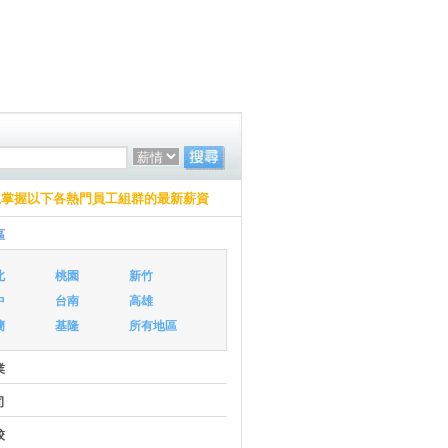
上掌握以下各熱門員工組群的最新薪資
區
北
桃園
新竹
中
台南
高雄
蘭
基隆
所有地區
業
司
校