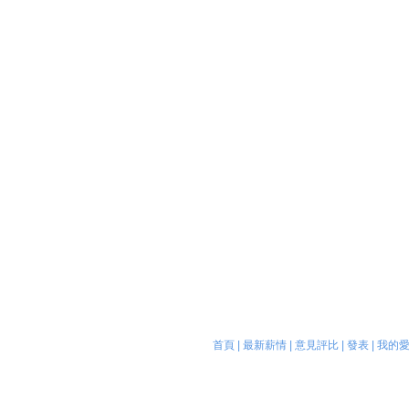
首頁
|
最新薪情
|
意見評比
|
發表
|
我的