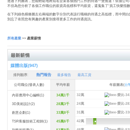
透過下列圖表，您能輕鬆地將知名企業各個熱門工作的待遇一覽無遺！依循公司名稱
不但為您分析了各個工作職位的薪資高低標和平均薪資，還蒐集了“員工快樂指數
在下列綠色橫條圖左右兩端的數字分別代表該行職稱的待遇之高低標，而中間白
別忘了依照您有興趣的產業別搜尋更多工作的待遇資訊。
所有產業
>>
產業薪情
媒體出版(947)
熱門報告
排列順序:
最多報告
最高工資
公司職位(發表人數)
平均年薪
年薪圖表(
台
32萬
內容應用中心編輯(1)
34萬1千
24萬
3D美術設計(2)
28萬3千
31萬
創意企劃(1)
33萬8千
42萬
TSR客服技術工程師(1)
45萬6千
49萬