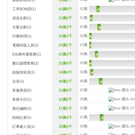
副藝術指導(1)
52萬8千
42萬
工單BOM課(1)
44萬8千
31萬
頻道企劃(1)
33萬6千
43萬
文案企劃(1)
46萬3千
28萬
印務助理(1)
30萬3千
23萬
電腦排版人員(1)
25萬2千
39萬
E化教科書業務(1)
42萬3千
30萬
數位媒體業務(1)
32萬4千
32萬
組版技術員(1)
34萬4千
46萬
台長(1)
49萬1千
25萬
客服專員(5)
33萬9千
39萬
客務主任(1)
42萬0千
35萬
責任編輯(1)
37萬7千
47萬
財經記者(1)
50萬4千
28萬
訂事處人員(1)
30萬0千